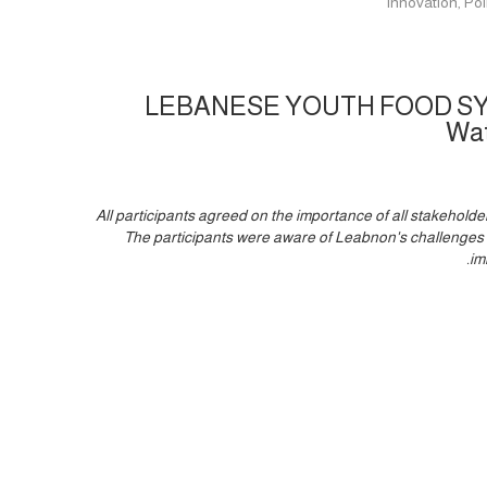
Innovation, P
LEBANESE YOUTH FOOD SY
Wat
All participants agreed on the importance of all stakehol
The participants were aware of Leabnon's challenges
im