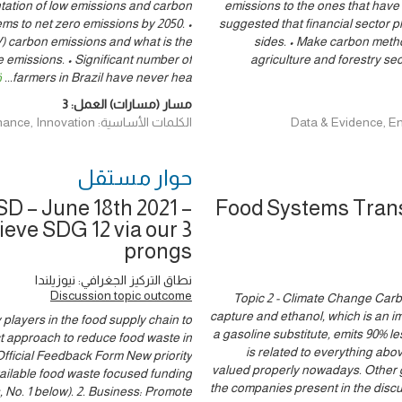
ntation of low emissions and carbon
emissions to the ones that have 
ems to net zero emissions by 2050. •
suggested that financial sector pl
V) carbon emissions and what is the
sides. • Make carbon metho
e emissions. • Significant number of
agriculture and forestry se
farmers in Brazil have never hea
...
ق
مسار (مسارات) العمل:
3
الكلمات الأساسية: Data & Evidence, Environment and Climate, Finance, Innovation
حوار ‎مستقل
D – June 18th 2021 –
Food Systems Trans
ieve SDG 12 via our 3
prongs
نطاق التركيز الجغرافي: نيوزيلندا
Discussion topic outcome
Topic 2 - Climate Change Carbo
capture and ethanol, which is an 
players in the food supply chain to
a gasoline substitute, emits 90% le
t approach to reduce food waste in
is related to everything abo
Official Feedback Form New priority
valued properly nowadays. Other 
ailable food waste focused funding
the companies present in the discus
 No. 1 below). 2. Business: Promote