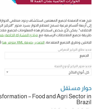
الحوارات العالمية بشأن القمة: 10
تتيح هذه الصفحة لجميع المهتمين استكشاف ردود منظمي الحوارات 
إلى أربعة أقسام فرعية تسمح لمنظم الحوار بسرد محور "التركيز الرئ
الاختلاف". يمكن لأي شخص استخدام هذه المعلومات لتجميع ملاحظات
طريقة تجميع الملاحظات الرسمية مع
مبادئ المشاركة الخاصة بقمة
للباحثين وطرق التجميع المتقدمة،
التصدير بصيغة XML متوفر هنا
(آ
تحديد نطاق التركيز الجغرافي
الجميع
تحديد محور التركيز أو نوع النتيجة
كل أنواع النتائج
حوار ‎مستقل
formation – Food and Agri Sector in
Brazil