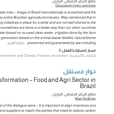
نطاق التركيز الجغرافي: البرازيل
Discussion topic outcome
ter Use: • Image of Brazil internationally is scratched and the
y entire Brazilian agricultural industry. Was mentioned that in
g initiatives in place for a while and are not well shared to the
 sometimes are done in a better way than our other countries
ater based on re-used clean water, irrigation done by the farm
 generation based on the animal waste feedlot, natural biome
preserved and guaranteed by law including
...
قراءة المزيد
مسار (مسارات) العمل:
3
الكلمات الأساسية: Data & Evidence, Environment and Climate, Finance, Innovation
حوار ‎مستقل
formation – Food and Agri Sector in
Brazil
نطاق التركيز الجغرافي: البرازيل
Main findings
 of the dialogue were: • It is important to align incentives and
and suppliers to match the parties that need to reduce carbon