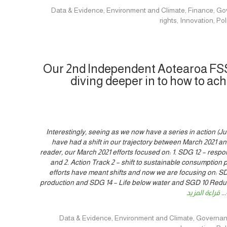
Data & Evidence, Environment and Climate, Finance, Governance, Hu
rights, Innovation, 
Our 2nd Independent Aotearoa FSS
diving deeper in to how to ach
Interestingly, seeing as we now have a series in action (J
have had a shift in our trajectory between March 2021 a
reader, our March 2021 efforts focused on: 1. SDG 12 – res
and 2. Action Track 2 – shift to sustainable consumption p
efforts have meant shifts and now we are focusing on: 
production and SDG 14 – Life below water and SGD 10 Reduc
...
قراءة المزيد
Data & Evidence, Environment and Climate, Governance, Human rig,