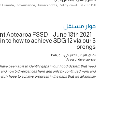
مسار (مسارات) العمل:
1
,
2
,
3
الكلمات الأساسية: Data & Evidence, Environment and Climate, Governance, Human rights, Policy
حوار ‎مستقل
t Aotearoa FSSD – June 18th 2021 –
in to how to achieve SDG 12 via our 3
prongs
نطاق التركيز الجغرافي: نيوزيلندا
Area of divergence
we have been able to identify gaps in our Food System that need
f 3 and now 5 divergences here and only by continued work and
ruly hope to achieve progress in the gaps that we all identify.