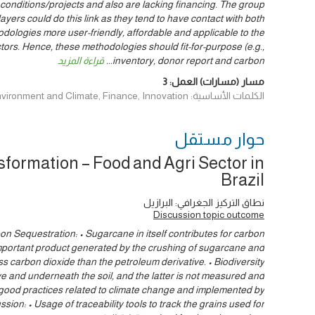
conditions/projects and also are lacking financing. The group
ayers could do this link as they tend to have contact with both
dologies more user-friendly, affordable and applicable to the
ctors. Hence, these methodologies should fit-for-purpose (e.g.,
inventory, donor report and carbon
...
قراءة المزيد
مسار (مسارات) العمل:
3
الكلمات الأساسية: Data & Evidence, Environment and Climate, Finance, Innovation
حوار ‎مستقل
formation – Food and Agri Sector in
Brazil
نطاق التركيز الجغرافي: البرازيل
Discussion topic outcome
n Sequestration: • Sugarcane in itself contributes for carbon
important product generated by the crushing of sugarcane and
ss carbon dioxide than the petroleum derivative. • Biodiversity
ve and underneath the soil, and the latter is not measured and
good practices related to climate change and implemented by
sion: • Usage of traceability tools to track the grains used for