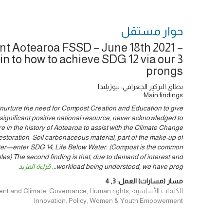
حوار ‎مستقل
t Aotearoa FSSD – June 18th 2021 –
in to how to achieve SDG 12 via our 3
prongs
نطاق التركيز الجغرافي: نيوزيلندا
Main findings
o nurture the need for Compost Creation and Education to give
ignificant positive national resource, never acknowledged to
e in the history of Aotearoa to assist with the Climate Change
estoration. Soil carbonaceous material, part of the make-up of
ilter—enter SDG 14, Life Below Water. (Compost is the common
es) The second finding is that, due to demand of interest and
workload being understood, we have prog
...
قراءة المزيد
مسار (مسارات) العمل:
3
,
4
الكلمات الأساسية: d Climate, Governance, Human rights
Innovation, Policy, Women & Youth Empowerment