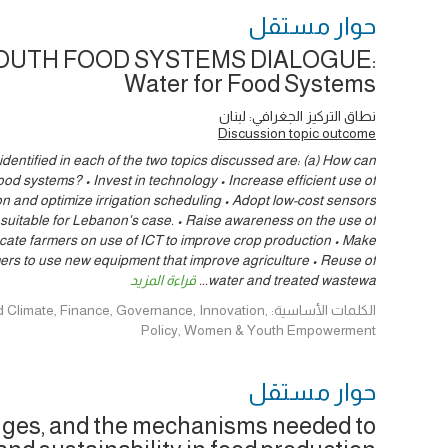
حوار ‎مستقل
OUTH FOOD SYSTEMS DIALOGUE:
Water for Food Systems
نطاق التركيز الجغرافي: لبنان
Discussion topic outcome
entified in each of the two topics discussed are: (a) How can
od systems? • Invest in technology • Increase efficient use of
ion and optimize irrigation scheduling • Adopt low-cost sensors
s suitable for Lebanon's case. • Raise awareness on the use of
cate farmers on use of ICT to improve crop production • Make
rmers to use new equipment that improve agriculture • Reuse of
water and treated wastewa
...
قراءة المزيد
الكلمات الأساسية: e, Finance, Governance, Innovation
Policy, Women & Youth Empowerment
حوار ‎مستقل
nges, and the mechanisms needed to