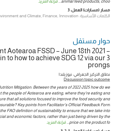
animal feed products, choo
...
قراءة المزيد
مسار (مسارات) العمل:
3
الكلمات الأساسية: Data & Evidence, Environment and Climate, Finance, Innovation
حوار ‎مستقل
t Aotearoa FSSD – June 18th 2021 –
in to how to achieve SDG 12 via our 3
prongs
نطاق التركيز الجغرافي: نيوزيلندا
Discussion topic outcome
Nutrition Mitigation: Between the years of 2022-2025 how do we
t the people of Aotearoa are eating, where they’re eating and
re that all solutions focused to improve the food security and
surable? Key points from Facilitator’s Official Feedback Form
the FAO definition of sustainability to ensure that we take into
ial and economic factors, rather than just being driven by the
price on the product fo
...
قراءة المزيد