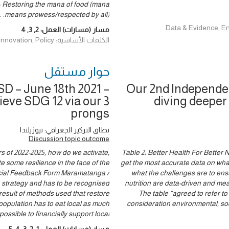
y: Restoring the mana of food (mana
.
means prowess/respected by all).
مسار (مسارات) العمل:
2
,
3
,
4
الكلمات الأساسية: Data & Evidence, Environment and Climate, Governance, Innovation, Policy
حوار ‎مستقل
D – June 18th 2021 –
Our 2nd Independen
ieve SDG 12 via our 3
diving deeper 
prongs
نطاق التركيز الجغرافي: نيوزيلندا
Discussion topic outcome
s of 2022-2025, how do we activate,
Table 2: Better Health For Better 
 some resilience in the face of the
get the most accurate data on wha
fficial Feedback Form Maramatanga /
what the challenges are to ensu
 strategy and has to be recognised
nutrition are data-driven and mea
 result of methods used that restore
The table “agreed to refer to 
population has to eat local as much
consideration environmental, soc
possible to financially support local