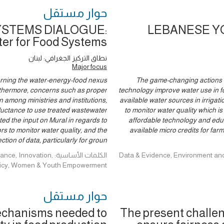
حوار ‎مستقل
STEMS DIALOGUE:
LEBANESE Y
er for Food Systems
نطاق التركيز الجغرافي: لبنان
Major focus
erning the water-energy-food nexus
The game-changing actions id
urthermore, concerns such as proper
technology improve water use in fo
on among ministries and institutions,
available water sources in irrigat
luctance to use treated wastewater
to monitor water quality which i
ted the input on Mural in regards to
affordable technology and edu
rs to monitor water quality, and the
available micro credits for fa
ection of data, particularly for groun
Data & Evidence, Environment and Climat,
الكلمات الأساسية: ion
licy, Women & Youth Empowerment
حوار ‎مستقل
mechanisms needed to
The present challe