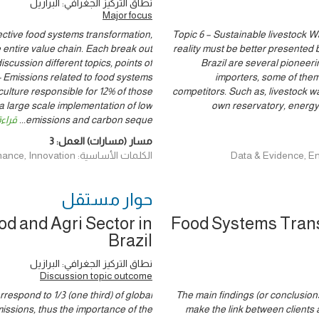
نطاق التركيز الجغرافي: البرازيل
Major focus
ective food systems transformation,
Topic 6 – Sustainable livestock Wa
 entire value chain. Each break out
reality must be better presented b
iscussion different topics, points of
Brazil are several pioneerin
- Emissions related to food systems
importers, some of them
culture responsible for 12% of those
competitors. Such as, livestock w
a large scale implementation of low
own reservatory, energy
emissions and carbon seque
...
قراءة
مسار (مسارات) العمل:
3
الكلمات الأساسية: Data & Evidence, Environment and Climate, Finance, Innovation
حوار ‎مستقل
d and Agri Sector in
Food Systems Trans
Brazil
نطاق التركيز الجغرافي: البرازيل
Discussion topic outcome
respond to 1/3 (one third) of global
The main findings (or conclusions)
missions, thus the importance of the
make the link between clients 