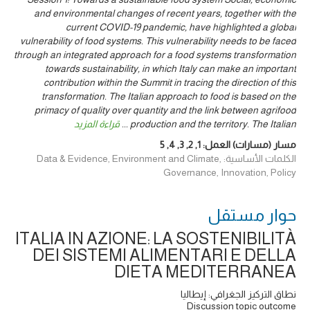
and environmental changes of recent years, together with the
current COVID-19 pandemic, have highlighted a global
vulnerability of food systems. This vulnerability needs to be faced
through an integrated approach for a food systems transformation
towards sustainability, in which Italy can make an important
contribution within the Summit in tracing the direction of this
transformation. The Italian approach to food is based on the
primacy of quality over quantity and the link between agrifood
production and the territory. The Italian
...
قراءة المزيد
مسار (مسارات) العمل:
1
,
2
,
3
,
4
,
5
الكلمات الأساسية: Data & Evidence, Environment and Climate,
Governance, Innovation, Policy
حوار ‎مستقل
ITALIA IN AZIONE: LA SOSTENIBILITÀ
DEI SISTEMI ALIMENTARI E DELLA
DIETA MEDITERRANEA
نطاق التركيز الجغرافي: إيطاليا
Discussion topic outcome