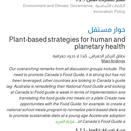
الكلمات الأساسية: Environment and Climate, Governance,
Innovation, Policy
حوار ‎مستقل
Plant-based strategies for human and
planetary health
نطاق التركيز الجغرافي: كندا, لا حدود جغرافية
Main findings
Our overarching remarks from all discussion groups include: The
need to promote Canada’s Food Guide; it is strong but has not
been leveraged; other countries are looking to Canada’s guide
(eg. Australia is remodelling their National Food Guide and looking
at Canada’s) Food guide is weak in terms of implementation and
translating the food guide into meals on a plate Create new
opportunities with the Food Guide, for example: to create a
national school meals program to normalize plant-based diets and
to promote sustainable diets at a young age Accelerate adoption
of Canada’s Food Guide a
...
قراءة المزيد
مسار (مسارات) العمل:
1
,
2
,
5