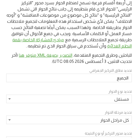
إلى أربعة أقسام فرعية تسمح لمنظم الحوار بسرد محور "التركيز
الرئيسي" للحوار الذي قام بتنظيمه إلى جانب نتائج الحوار التي تشمل
"النتائج الرئيسية" و "نتائج كل موضوع من موضوعات المناقشة" و "أوجه
الاختلاف". يمكن لأي شخص استخدام هذه المعلومات لتجميع ملاحظات
الحوار بطريقته الخاصة. ولهذا السبب، يمكن أيضًا تصفية النتائج حسب
مسار العمل أو الكلمات الأساسية. ويجب في جميع الأحوال أن تتوافق
طريقة تجميع الملاحظات الرسمية مع
مبادئ المشاركة الخاصة بقمة
النظم الغذائية
وأن تُستخدم في سياق الحوار الذي تم تنظيمه..
للباحثين وطرق التجميع المتقدمة،
التصدير بصيغة XML متوفر هنا
(آخر
تحديث
الاثنين، 3 أغسطس 2026 08:05 UTC
).
تحديد نطاق التركيز الجغرافي
الجميع
تحديد نوع الحوار
مستقل
تحديد مرحلة الحوار
كل مراحل الحوار
تحديد محور التركيز أو نوع النتيجة