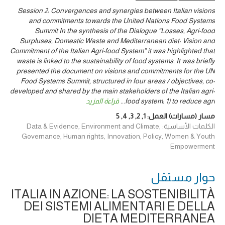
Session 2: Convergences and synergies between Italian visions
and commitments towards the United Nations Food Systems
Summit In the synthesis of the Dialogue “Losses, Agri-food
Surpluses, Domestic Waste and Mediterranean diet: Vision and
Commitment of the Italian Agri-food System” it was highlighted that
waste is linked to the sustainability of food systems. It was briefly
presented the document on visions and commitments for the UN
Food Systems Summit, structured in four areas / objectives, co-
developed and shared by the main stakeholders of the Italian agri-
food system: 1) to reduce agri
...
قراءة المزيد
مسار (مسارات) العمل:
1
,
2
,
3
,
4
,
5
الكلمات الأساسية: Data & Evidence, Environment and Climate,
Governance, Human rights, Innovation, Policy, Women & Youth
Empowerment
حوار ‎مستقل
ITALIA IN AZIONE: LA SOSTENIBILITÀ
DEI SISTEMI ALIMENTARI E DELLA
DIETA MEDITERRANEA