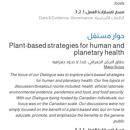
foods.
مسار (مسارات) العمل:
1
,
2
,
3
الكلمات الأساسية: Data & Evidence, Governance
حوار ‎مستقل
Plant-based strategies for human and
planetary health
نطاق التركيز الجغرافي: كندا, لا حدود جغرافية
Major focus
The focus of our Dialogue was to explore plant-based strategies
for human and planetary health. Our five topics of
discussion/breakout rooms included: health, ethical rationale,
environmental evidence, pandemics and food, and food security.
With our Dialogue being hosted by Canadian individuals, our
focus was on the Canadian scale. Our discussions were not
simply focused on the benefit of a plant-based diet, but on how to
educate, promote, and emphasize the benefits to the general
public.
مسار (مسارات) العمل:
1
,
2
,
5