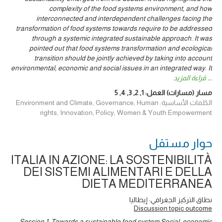
complexity of the food systems environment, and how
interconnected and interdependent challenges facing the
transformation of food systems towards require to be addressed
through a systemic integrated sustainable approach. It was
pointed out that food systems transformation and ecological
transition should be jointly achieved by taking into account
environmental, economic and social issues in an integrated way. It
...
قراءة المزيد
مسار (مسارات) العمل:
1
,
2
,
3
,
4
,
5
الكلمات الأساسية: Environment and Climate, Governance, Human
rights, Innovation, Policy, Women & Youth Empowerment
حوار ‎مستقل
ITALIA IN AZIONE: LA SOSTENIBILITÀ
DEI SISTEMI ALIMENTARI E DELLA
DIETA MEDITERRANEA
نطاق التركيز الجغرافي: إيطاليا
Discussion topic outcome
Session 1: Towards a sustainable food system Social, economic