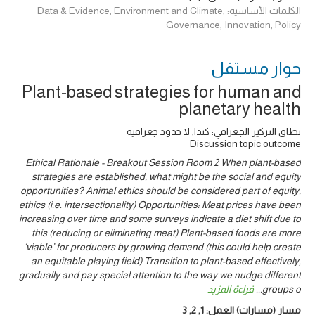
الكلمات الأساسية: Data & Evidence, Environment and Climate,
Governance, Innovation, Policy
حوار ‎مستقل
Plant-based strategies for human and
planetary health
نطاق التركيز الجغرافي: كندا, لا حدود جغرافية
Discussion topic outcome
Ethical Rationale - Breakout Session Room 2 When plant-based
strategies are established, what might be the social and equity
opportunities? Animal ethics should be considered part of equity,
ethics (i.e. intersectionality) Opportunities: Meat prices have been
increasing over time and some surveys indicate a diet shift due to
this (reducing or eliminating meat) Plant-based foods are more
‘viable’ for producers by growing demand (this could help create
an equitable playing field) Transition to plant-based effectively,
gradually and pay special attention to the way we nudge different
groups o
...
قراءة المزيد
مسار (مسارات) العمل:
1
,
2
,
3