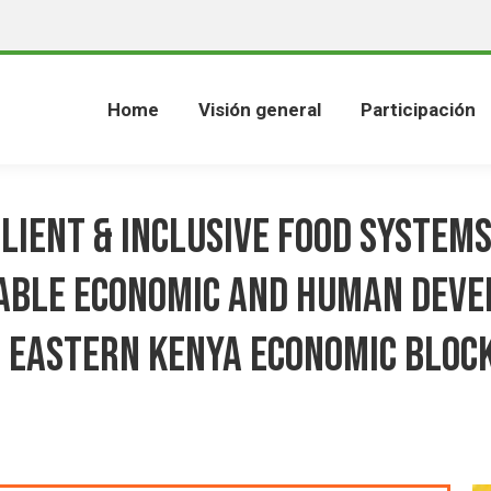
Home
Visión general
Participación
ilient & Inclusive Food Systems
able Economic and Human Dev
h Eastern Kenya Economic Block