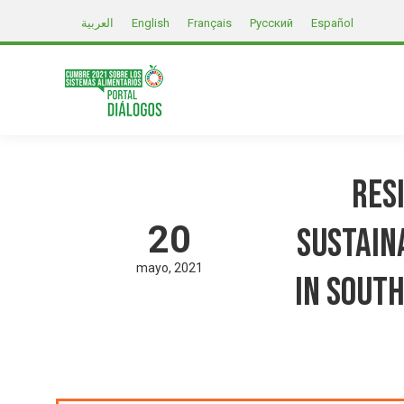
العربية
English
Français
Русский
Español
Res
20
Sustain
mayo
2021
in Sout