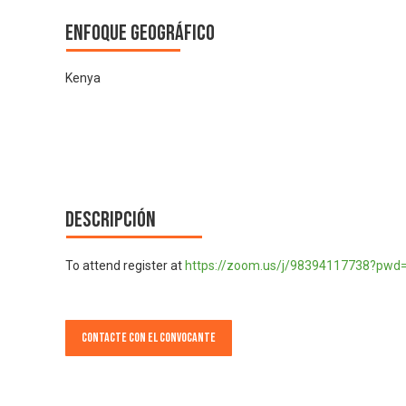
Enfoque geográfico
Kenya
Descripción
To attend register at
https://zoom.us/j/98394117738?pw
Contacte con el convocante