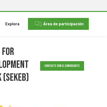
Explora
Área de participación
 for
elopment
Contacte con el convocante
 (SEKEB)