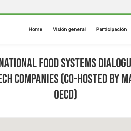
Home
Visión general
Participación
National Food Systems Dialog
ech companies (co-hosted by M
OECD)