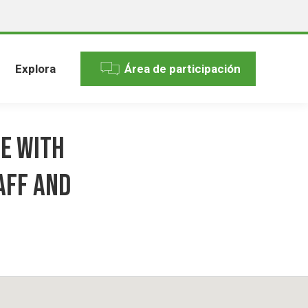
Explora
Área de participación
ue with
AFF and