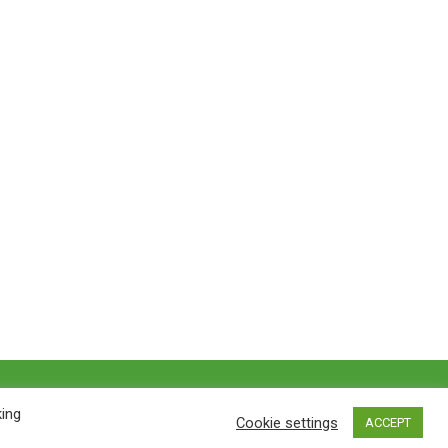
Privacy policy
&
Terms of Use
king
Cookie settings
ACCEPT