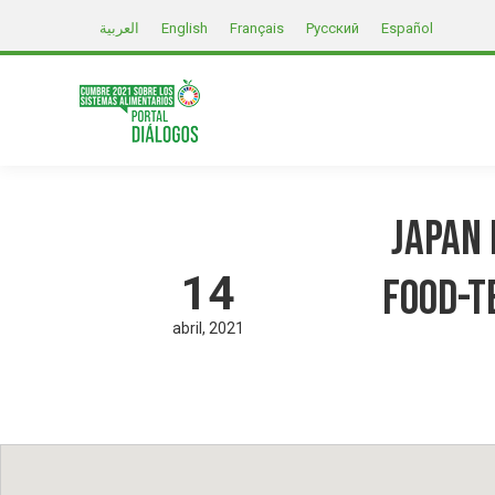
العربية
English
Français
Русский
Español
Japan 
14
Food-T
abril
2021