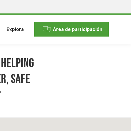
Explora
Área de participación
 helping
r, safe
?