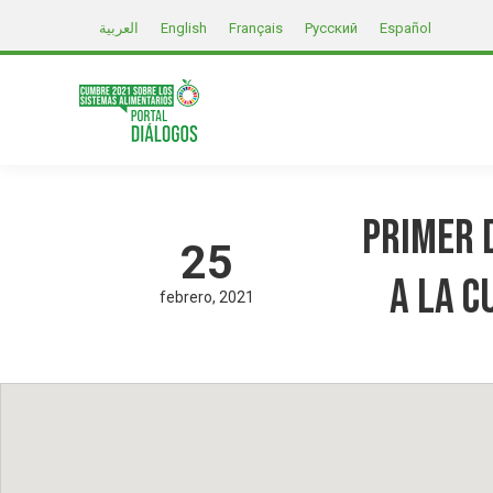
العربية
English
Français
Русский
Español
Primer 
25
a la C
febrero
2021