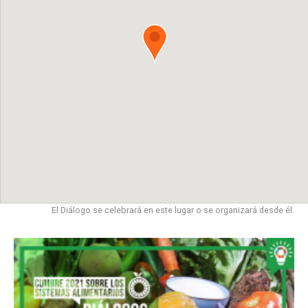
El Diálogo se celebrará en este lugar o se organizará desde él.