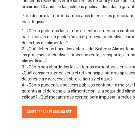
indígenas realizados entre los meses de abril y mayo del 20
próximos 10 años en las políticas públicas dirigidas a garanti
Para desarrollar el intercambio abierto entre los participa
estratégicos:
1- ¿Cómo podemos lograr que el sector alimentario contribuya
participación de la población en el proceso productivo, co
desechos de alimentos?
2- ¿Qué deberían hacer los actores del Sistema Alimentari
los procesos productivos, procesamiento, transporte, alm
alimenticios?
3- ¿Cómo son abordados los sistemas alimentarios en las po
¿Cuál considera usted sería el reto principal para su aplica
de tenencia y derechos sobre la tierra y el agua?
4- ¿Cómo pueden las políticas públicas contribuir a mejorar l
garantizar el derecho a la alimentación, a la seguridad alim
calidad? ¿Qué mecanismos existen para impulsar la inclusió
Contacte con el convocante