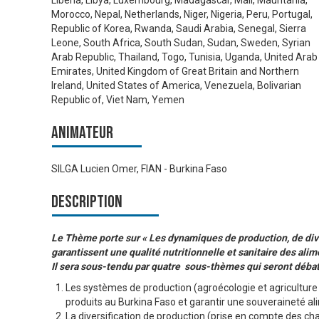
Liberia, Libya, Luxembourg, Madagascar, Mali, Mauritania,
Morocco, Nepal, Netherlands, Niger, Nigeria, Peru, Portugal,
Republic of Korea, Rwanda, Saudi Arabia, Senegal, Sierra
Leone, South Africa, South Sudan, Sudan, Sweden, Syrian
Arab Republic, Thailand, Togo, Tunisia, Uganda, United Arab
Emirates, United Kingdom of Great Britain and Northern
Ireland, United States of America, Venezuela, Bolivarian
Republic of, Viet Nam, Yemen
Animateur
SILGA Lucien Omer, FIAN - Burkina Faso
Description
Le Thème porte sur « Les dynamiques de production, de dive
garantissent une qualité nutritionnelle et sanitaire des ali
Il sera sous-tendu par quatre sous-thèmes qui seront déba
Les systèmes de production (agroécologie et agriculture 
produits au Burkina Faso et garantir une souveraineté ali
La diversification de production (prise en compte des c