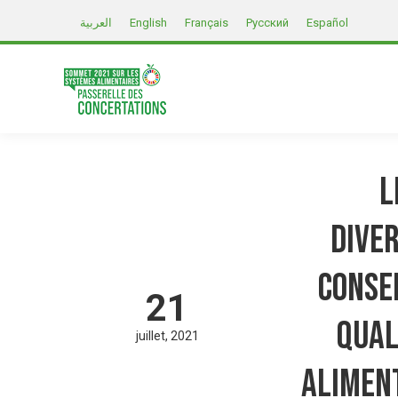
العربية
English
Français
Русский
Español
L
diver
conse
21
qual
juillet
2021
aliment