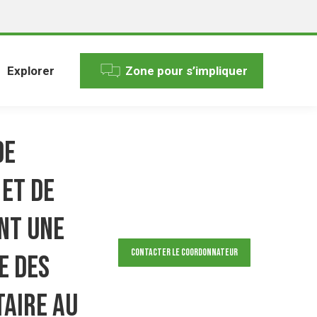
Explorer
Zone pour s’impliquer
de
 et de
nt une
Contacter le Coordonnateur
e des
taire au