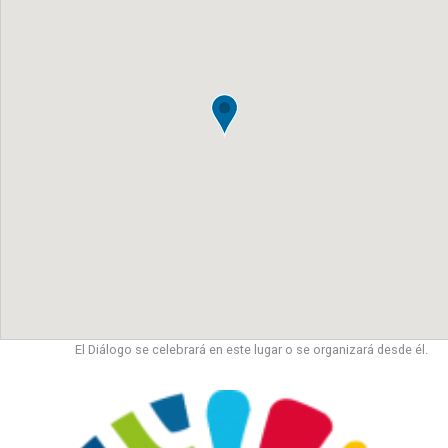
El Diálogo se celebrará en este lugar o se organizará desde él.