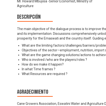
Mr. Howard Mbuyisa -Senior Economist, Ministry of
Agriculture
Descripción
The main objective of the dialogue process is to improve t
and its implementation. Discussions comprehensively unlock
prosperity for the Emaswati and the country itself. Guiding 
What are the limiting factors/challenges/barriers/probl
Objectives of the sector—employment, nutrition, import 
What are the game changing solutions/actions to achieve
Who is involved /who are the players/roles ?
How do we make it happen?
In what Time frames ?
What Resources are required ?
Agradecimiento
Cane Growers Association, Eswatini Water and Agricultu