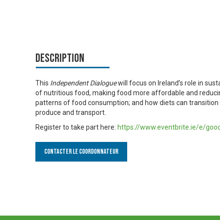
Description
This
Independent Dialogue
will focus on Ireland’s role in sust
of nutritious food, making food more affordable and reducin
patterns of food consumption; and how diets can transition
produce and transport.
Register to take part here:
https://www.eventbrite.ie/e/goo
Contacter le Coordonnateur