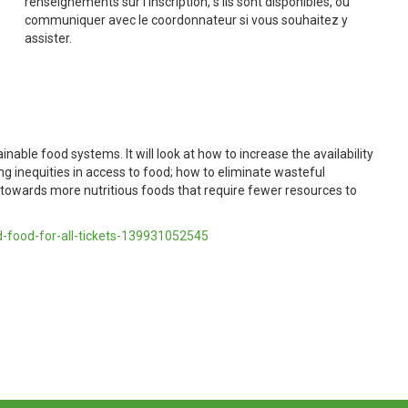
renseignements sur l’inscription, s’ils sont disponibles, ou
communiquer avec le coordonnateur si vous souhaitez y
assister.
ainable food systems. It will look at how to increase the availability
g inequities in access to food; how to eliminate wasteful
 towards more nutritious foods that require fewer resources to
d-food-for-all-tickets-139931052545