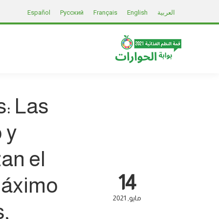
العربية
English
Français
Русский
Español
s: Las
 y
an el
14
máximo
مايو
2021
s,