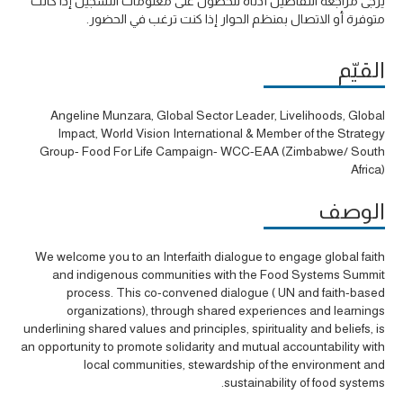
يُرجى مراجعة التفاصيل أدناه للحصول على معلومات التسجيل إذا كانت
متوفرة أو الاتصال بمنظم الحوار إذا كنت ترغب في الحضور.
القيّم
Angeline Munzara, Global Sector Leader, Livelihoods, Global
Impact, World Vision International & Member of the Strategy
Group- Food For Life Campaign- WCC-EAA (Zimbabwe/ South
Africa)
الوصف
We welcome you to an Interfaith dialogue to engage global faith
and indigenous communities with the Food Systems Summit
process. This co-convened dialogue ( UN and faith-based
organizations), through shared experiences and learnings
underlining shared values and principles, spirituality and beliefs, is
an opportunity to promote solidarity and mutual accountability with
local communities, stewardship of the environment and
sustainability of food systems.