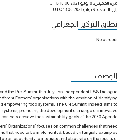
من:
الخميس، 8 يوليو 2021 10:00 UTC
إلى:
الجمعة، 9 يوليو 2021 13:00 UTC
نطاق التركيز الجغرافي
No borders
الوصف
nd the Pre-Summit this July, this Independent FSS Dialogue
ifferent Farmers’ organisations with the ambition of identifying
ive and empowering food systems. The UN Summit, indeed, aims to
d systems, promoting the development of a range of innovative
t can help achieve the sustainability goals of the 2030 Agenda.
rs’ Organizations” focuses on common challenges that need
ns that need to be implemented, based on tangible examples
ll be an opportunity to integrate and elaborate on the results of