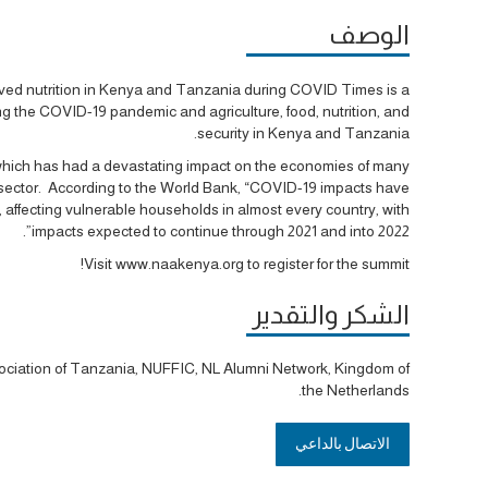
الوصف
oved nutrition in Kenya and Tanzania during COVID Times is a
ng the COVID-19 pandemic and agriculture, food, nutrition, and
security in Kenya and Tanzania.
hich has had a devastating impact on the economies of many
l sector. According to the World Bank, “COVID-19 impacts have
, affecting vulnerable households in almost every country, with
impacts expected to continue through 2021 and into 2022”.
Visit www.naakenya.org to register for the summit!
الشكر والتقدير
ociation of Tanzania, NUFFIC, NL Alumni Network, Kingdom of
the Netherlands.
الاتصال بالداعي