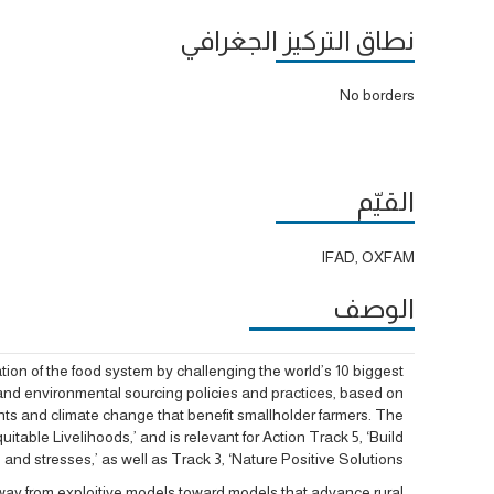
نطاق التركيز الجغرافي
No borders
القيّم
IFAD, OXFAM
الوصف
tion of the food system by challenging the world’s 10 biggest
nd environmental sourcing policies and practices, based on
s and climate change that benefit smallholder farmers. The
itable Livelihoods,’ and is relevant for Action Track 5, ‘Build
 and stresses,’ as well as Track 3, ‘Nature Positive Solutions.’
away from exploitive models toward models that advance rural