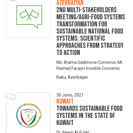
Azerbaiyán
2nd MULTI-STAKEHOLDERS
MEETING/Agri-food systems
transformation for
sustainable national food
systems: scientific
approaches from Strategy
to Action
Ms. Ilhama Gadimova-Convenor, Mr.
Rashad Farajov Invisible Convenor,
Baku, Azerbaijan
30 Junio, 2021
Kuwait
Towards sustainable food
systems in the State of
Kuwait
Dr. Reem Al-Fulaij