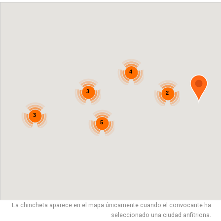
4
3
2
3
5
La chincheta aparece en el mapa únicamente cuando el convocante ha
seleccionado una ciudad anfitriona.