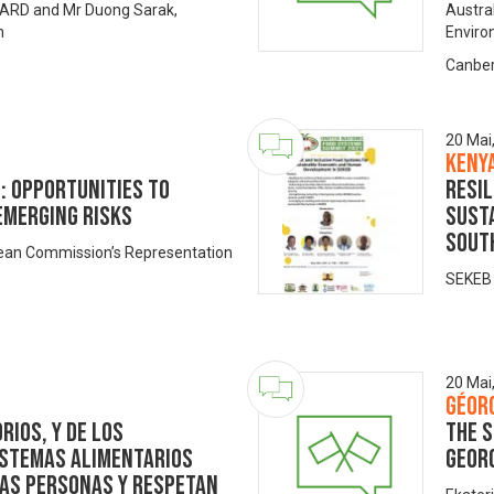
 CARD and Mr Duong Sarak,
Austra
n
Envir
Canber
20 Mai
Keny
: opportunities to
Resil
emerging risks
Sust
Sout
pean Commission’s Representation
SEKEB 
20 Mai
Géor
RIOS, Y DE LOS
The S
ISTEMAS ALIMENTARIOS
Geor
LAS PERSONAS Y RESPETAN