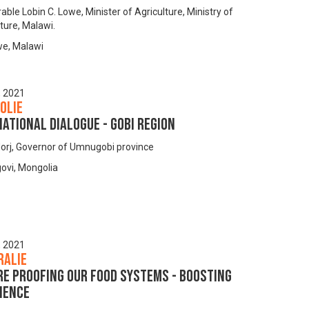
ble Lobin C. Lowe, Minister of Agriculture, Ministry of
ture, Malawi.
we, Malawi
, 2021
olie
ational dialogue - Gobi region
orj, Governor of Umnugobi province
vi, Mongolia
, 2021
ralie
re proofing our food systems - boosting
ience