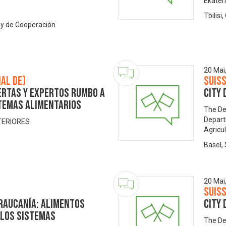
Ekater
Tbilisi
s y de Cooperación
20 Mai
nal de)
Suis
ERTAS Y EXPERTOS RUMBO A
City 
TEMAS ALIMENTARIOS
The De
Depart
TERIORES
Agricu
Basel,
20 Mai
Suis
Araucanía: Alimentos
City 
 los sistemas
The De