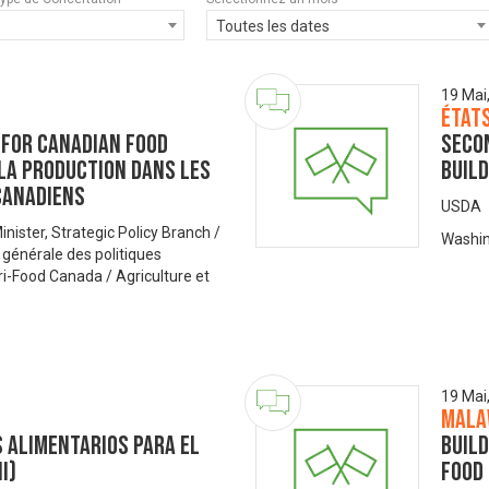
Toutes les dates
19 Mai
États
 for Canadian Food
Secon
 la production dans les
Build
canadiens
USDA
nister, Strategic Policy Branch /
Washin
 générale des politiques
ri-Food Canada / Agriculture et
19 Mai
Mala
 alimentarios para el
Build
I)
food