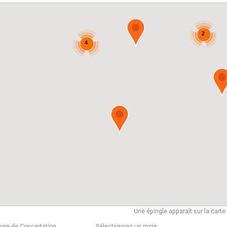
2
4
Une épingle apparaît sur la cart
type de Concertation
Sélectionnez un mois