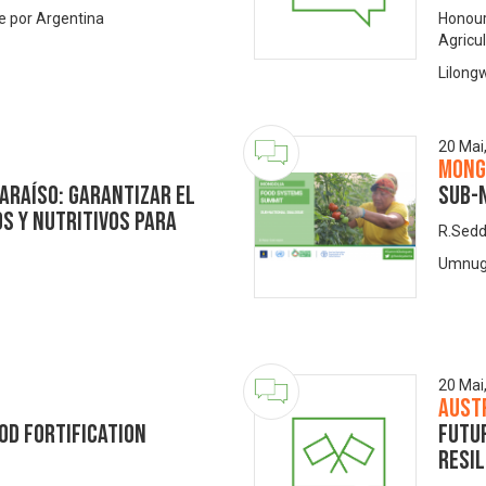
te por Argentina
Honoura
Agricul
Lilong
20 Mai
Mong
araíso: Garantizar el
Sub-n
s y nutritivos para
R.Sedd
Umnugo
20 Mai
Aust
od Fortification
Futu
resil