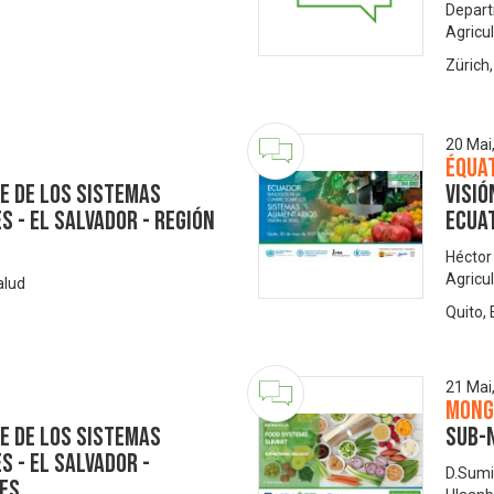
Depart
Agricu
Zürich
20 Mai
Équa
e de los Sistemas
Visió
 - El Salvador - Región
Ecua
Héctor
Agricu
alud
Quito,
21 Mai
Mong
e de los Sistemas
Sub-n
 - El Salvador -
D.Sumi
es