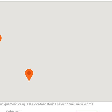
e uniquement lorsque le Coordonnateur a sélectionné une ville hôte.
Ordre de tri