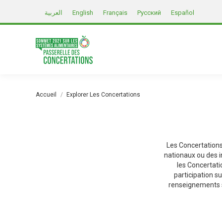
العربية
English
Français
Русский
Español
Vous êtes ici :
Accueil
Explorer Les Concertations
Les Concertation
nationaux ou des i
les Concertat
participation s
renseignements s