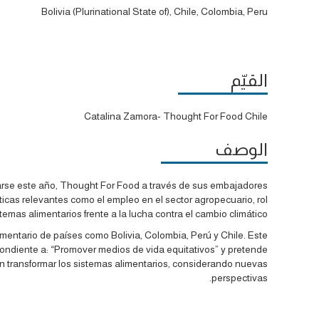
Bolivia (Plurinational State of), Chile, Colombia, Peru
القيّم
Catalina Zamora- Thought For Food Chile
الوصف
rarse este año, Thought For Food a través de sus embajadores
cas relevantes como el empleo en el sector agropecuario, rol
temas alimentarios frente a la lucha contra el cambio climático.
limentario de países como Bolivia, Colombia, Perú y Chile. Este
ondiente a: “Promover medios de vida equitativos” y pretende
n transformar los sistemas alimentarios, considerando nuevas
perspectivas.