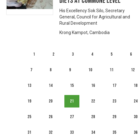
diets at commune level
His Excellency Sok Silo, Secretary
General, Council for Agricultural and
Rural Development
Krong Kampot, Cambodia
1
2
3
4
5
6
7
8
9
10
11
12
13
14
15
16
17
18
19
20
21
22
23
24
25
26
27
28
29
30
31
32
33
34
35
36