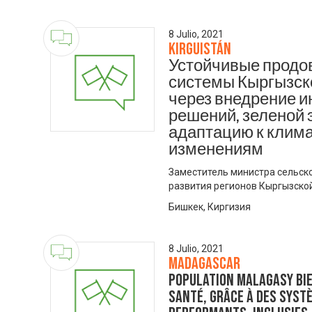
8 Julio, 2021
Kirguistán
Устойчивые продо
системы Кыргызск
через внедрение 
решений, зеленой 
адаптацию к клим
изменениям
Заместитель министра сельско
развития регионов Кыргызской
Бишкек, Киргизия
8 Julio, 2021
Madagascar
Population malagasy bie
santé, grâce à des syst