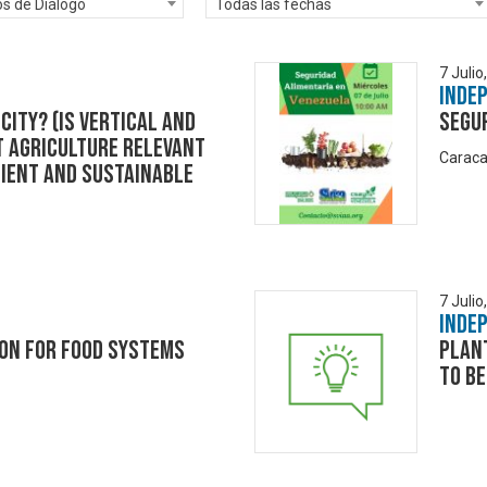
os de Diálogo
Todas las fechas
7 Julio
Inde
City? (Is Vertical and
Segu
 Agriculture Relevant
Caraca
lient and Sustainable
7 Julio
Inde
on for Food Systems
Plant
to be