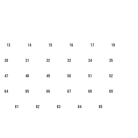
13
14
15
16
17
18
30
31
32
33
34
35
47
48
49
50
51
52
64
65
66
67
68
69
81
82
83
84
85