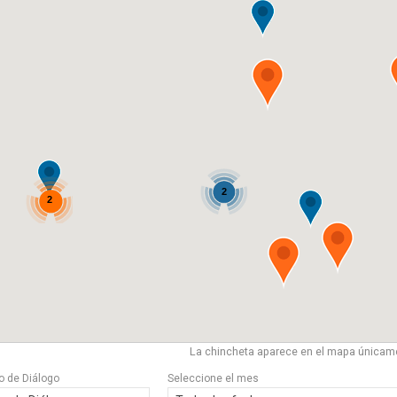
2
2
La chincheta aparece en el mapa únicame
po de Diálogo
Seleccione el mes