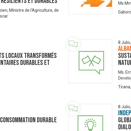
 résilients et durables
Ms Mma
, Ministre de l'Agriculture, de
Gaboro
ascar
8 Julio
Alba
nts locaux transformés
Susta
ntaires durables et
Natu
Ms. Erm
Devel
Tirana
8 Julio
Inde
e consommation durable
Glob
Dialo