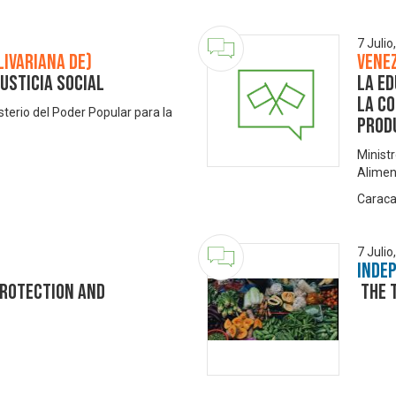
7 Julio
livariana de)
Venez
usticia Social
La Ed
la c
isterio del Poder Popular para la
prod
Ministr
Alimen
Caraca
7 Julio
Inde
Protection and
​ The