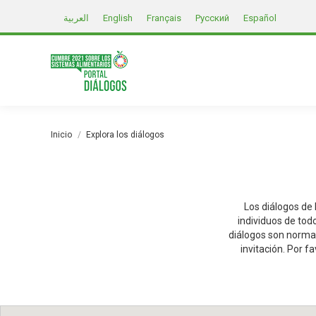
العربية
English
Français
Русский
Español
Estás aquí:
Inicio
Explora los diálogos
Los diálogos de
individuos de tod
diálogos son normal
invitación. Por f