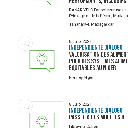
performants, inclusifs,
RANARIVELO Fanomezantsoa lucien
l'Elevage et de la Pêche, Madag
Tananarive, Madagascar
8 Julio, 2021
Independiente Diálogo
Valorisation des alime
pour des systèmes alime
équitables au Niger
Niamey, Niger
8 Julio, 2021
Independiente Diálogo
Passer à des modèles d
Libreville, Gabon