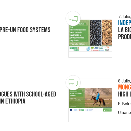
7 Julio
Inde
 Pre-UN Food Systems
La bi
prod
8 Julio
Mong
ogues with School-aged
High 
in Ethiopia
E. Bolr
Ulaanb