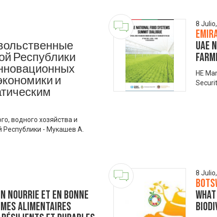
8 Julio
Emir
вольственные
UAE N
ой Республики
farmi
инновационных
HE Mar
экономики и
Securi
атическим
го, водного хозяйства и
 Республики - Мукашев А.
8 Julio
Bots
n nourrie et en bonne
What 
èmes alimentaires
Biod