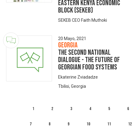
Eastern Kenya Economic
Block (SEKEB)
SEKEB CEO Faith Muthoki
20 Mayo, 2021
Georgia
The Second National
Dialogue - The Future of
Georgian Food Systems
Ekaterine Zviadadze
Tbilisi, Georgia
1
2
3
4
5
6
7
8
9
10
11
12