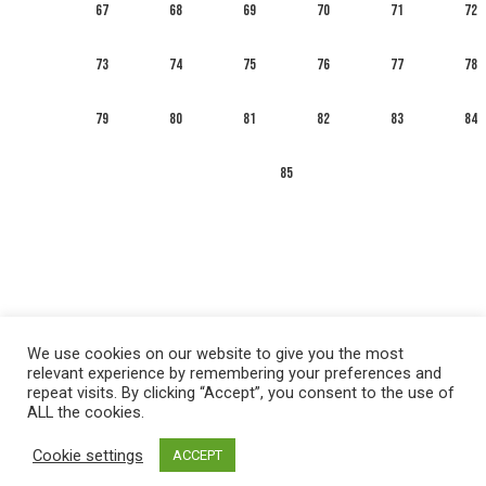
67
68
69
70
71
72
73
74
75
76
77
78
79
80
81
82
83
84
85
We use cookies on our website to give you the most
relevant experience by remembering your preferences and
repeat visits. By clicking “Accept”, you consent to the use of
ALL the cookies.
العربية
English
Français
Русский
Español
Cookie settings
ACCEPT
Privacy policy
&
Terms of Use