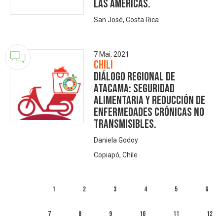
las Américas.
San José, Costa Rica
7 Mai, 2021
Chili
Diálogo Regional de
Atacama: Seguridad
alimentaria y reducción de
enfermedades crónicas no
transmisibles.
Daniela Godoy
Copiapó, Chile
1
2
3
4
5
6
7
8
9
10
11
12