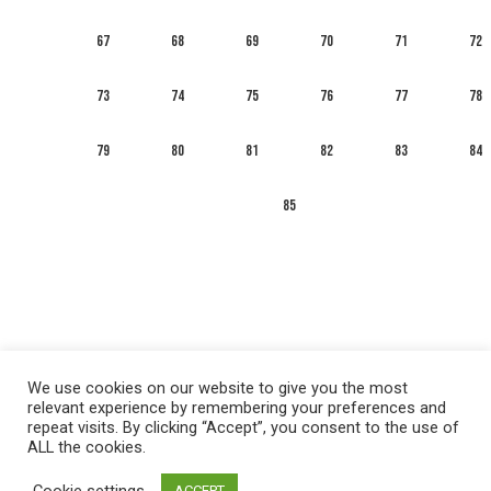
67
68
69
70
71
72
73
74
75
76
77
78
79
80
81
82
83
84
85
We use cookies on our website to give you the most
relevant experience by remembering your preferences and
repeat visits. By clicking “Accept”, you consent to the use of
ALL the cookies.
العربية
English
Français
Русский
Español
Cookie settings
ACCEPT