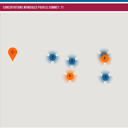
Concertations mondiales pour le Sommet: 11
2
2
2
2
4
3