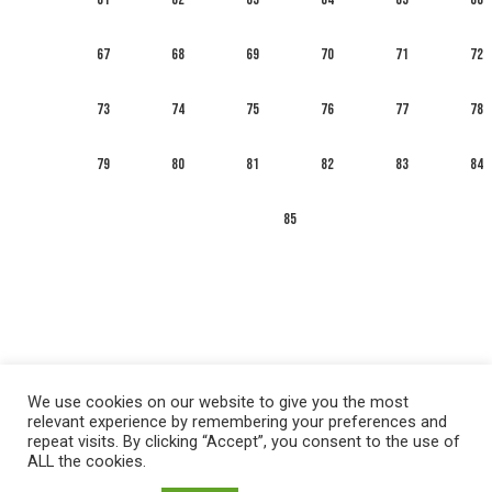
67
68
69
70
71
72
73
74
75
76
77
78
79
80
81
82
83
84
85
We use cookies on our website to give you the most
relevant experience by remembering your preferences and
repeat visits. By clicking “Accept”, you consent to the use of
ALL the cookies.
العربية
English
Français
Русский
Español