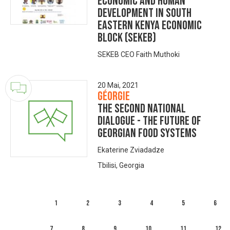
Economic and Human
Development in South
Eastern Kenya Economic
Block (SEKEB)
SEKEB CEO Faith Muthoki
20 Mai, 2021
Géorgie
The Second National
Dialogue - The Future of
Georgian Food Systems
Ekaterine Zviadadze
Tbilisi, Georgia
1
2
3
4
5
6
7
8
9
10
11
12