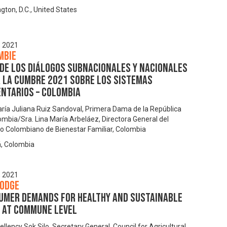
gton, D.C., United States
, 2021
mbie
 de los diálogos subnacionales y nacionales
a la Cumbre 2021 sobre los Sistemas
entarios – Colombia
aría Juliana Ruiz Sandoval, Primera Dama de la República
ombia/Sra. Lina María Arbeláez, Directora General del
uto Colombiano de Bienestar Familiar, Colombia
, Colombia
, 2021
odge
umer demands for healthy and sustainable
s at commune level
ellency Sok Silo, Secretary General, Council for Agricultural