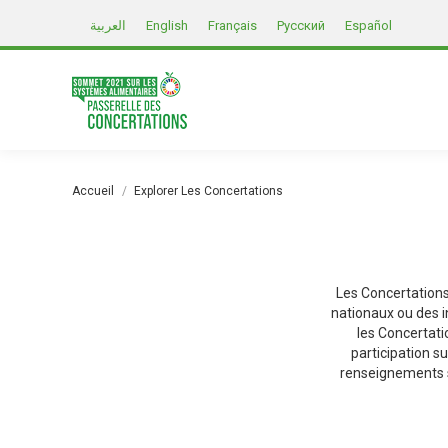
العربية
English
Français
Русский
Español
Vous êtes ici :
Accueil
Explorer Les Concertations
Les Concertation
nationaux ou des i
les Concertat
participation s
renseignements s