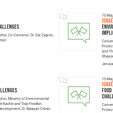
10 Mai
Isra
hallenges
Envi
impl
hor, Co-Convenor: Dr. Gal Zagron,
tion
Conven
Protec
and Th
Shepon
Jerusa
10 Mai
Isra
allenges
Food 
Chal
chor, Ministry of Environmental
l Kachel and Tsipi Freidkin
Conven
al development, Dr. Maayan Cohen
Protect