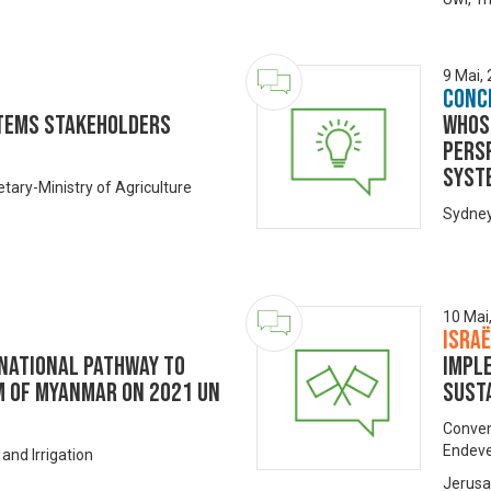
9 Mai,
Conc
stems Stakeholders
Whos
persp
syst
ary-Ministry of Agriculture
Sydney
10 Mai
Isra
 National Pathway to
Impl
m of Myanmar on 2021 UN
susta
Conven
Endevel
 and Irrigation
Jerusa