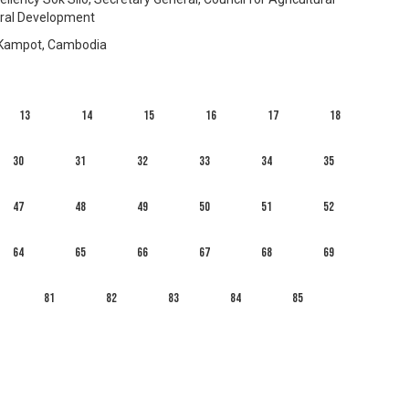
ral Development
Kampot, Cambodia
13
14
15
16
17
18
30
31
32
33
34
35
47
48
49
50
51
52
64
65
66
67
68
69
81
82
83
84
85