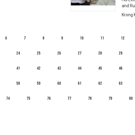
and Ru
Krong 
6
7
8
9
10
11
12
24
25
26
27
28
29
41
42
43
44
45
46
58
59
60
61
62
63
74
75
76
77
78
79
80