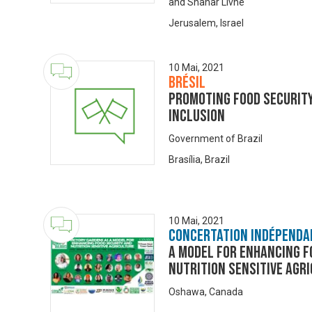
and Shahar Livne
Jerusalem, Israel
10 Mai, 2021
Brésil
Promoting Food Security
Inclusion
Government of Brazil
Brasília, Brazil
10 Mai, 2021
Concertation Indépenda
A model for enhancing f
nutrition sensitive agri
Oshawa, Canada