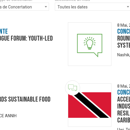
s de Concertation
Toutes les dates
8 Mai,
nte
Conc
ogue Forum: Youth-Led
Roun
Syst
Nashik,
8 Mai,
Conc
ds Sustainable Food
Accel
Indu
resil
CE ANNIH
Cari
Uwi, T