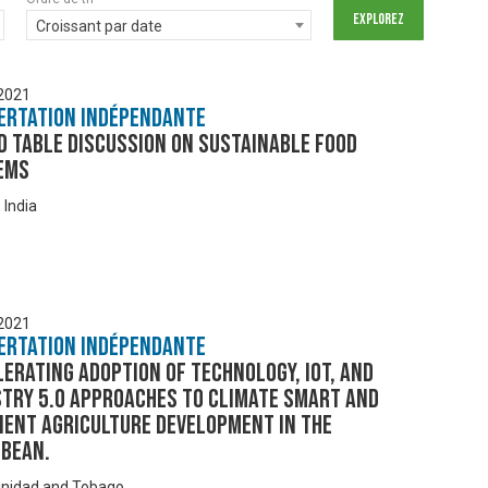
Croissant par date
 2021
ertation Indépendante
d Table Discussion on Sustainable Food
ems
 India
 2021
ertation Indépendante
erating Adoption of Technology, IOT, and
stry 5.0 approaches to climate smart and
ient agriculture development in the
bbean.
rinidad and Tobago