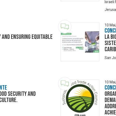
Israeli
Jerusa
10 Mai
Conc
 and Ensuring Equitable
La b
siste
Carib
San Jo
10 Mai
nte
Conc
ood security and
Organ
culture.
dema
addr
achi