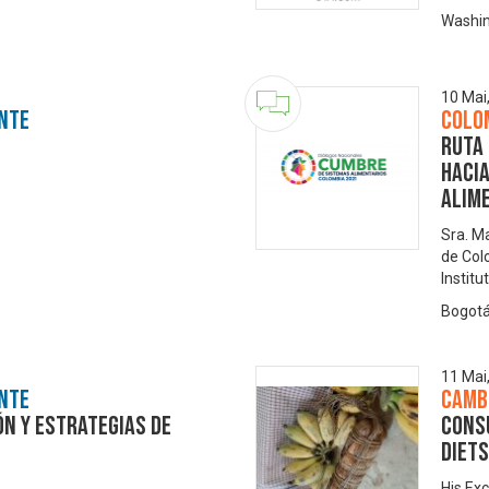
Washin
10 Mai
nte
Colo
Ruta
haci
Alim
Sra. M
de Col
Instit
Bogotá
11 Mai
nte
Camb
ón y estrategias de
Cons
diet
His Exc