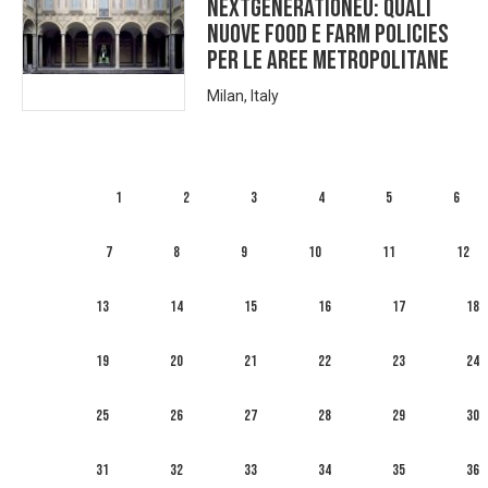
NextGenerationEU: quali
nuove food e farm policies
per le aree metropolitane
Milan, Italy
1
2
3
4
5
6
7
8
9
10
11
12
13
14
15
16
17
18
19
20
21
22
23
24
25
26
27
28
29
30
31
32
33
34
35
36