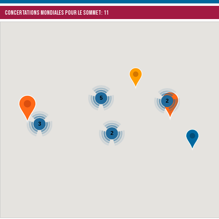
Concertations mondiales pour le Sommet: 11
5
2
3
2