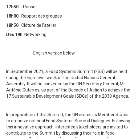
1
7
h
5
0
Pause
18h
0
0
Rapport
de
s
groupe
s
1
8
h
50
Clôture
de l’atelier
Dès 19
h
N
etworking
————————English version below
In September 2021, a Food Systems Summit (FSS) will be held
during the high-level week of the United Nations General
Assembly. It will be convened by the UN Secretary General, Mr.
António
Guterres, as part of the Decade of Action to achieve the
17 Sustainable Development Goals (SDGs) of the 2030 Agenda.
In preparation of this Summit, the UN invites its Member States
to organize national Food Systems Summit Dialogues. Following
this innovative approach, interested stakeholders are invited to
contribute to the Summit by discussing their role in food