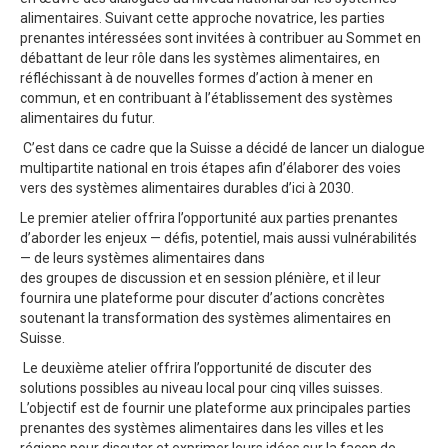
alimentaires. Suivant cette approche
novatrice
, les parties
prenantes intéressées sont invitées à contribuer au Sommet en
d
ébattant
de leur rôle dans les systèmes alimentaires, en
réfléchissant à de nouvelles formes d’action
à mener en
commun,
et en contribuant à
l’établissement
des systèmes
alimentaires du futur.
C’est dans ce cadre que
la Suisse a décidé de lancer un dialogue
multipartite national en trois étapes afin d’élaborer des voies
vers des systèmes alimentaires durables d’ici à 2030.
L
e premier atelier
offrira l’opportunité
aux
parties prenantes
d’aborder les
enjeux
— défis, potentiel, mais aussi vulnérabilités
— de leurs systèmes alimentaires dans
des
groupes
de
discussion et en
session
plénière, et
il leur
fournira
une plateforme pour discuter d’actions concrètes
souten
ant
la transformation des systèmes alimentaires en
Suisse.
Le deuxième atelier
offrira l’opportunité
de discuter des
solutions possibles au niveau local pour cinq villes suisses.
L’objectif est de fournir une plateforme aux principales parties
prenantes des systèmes alimentaires dans les villes et les
régions pour discuter et exprimer leurs idées sur la façon de