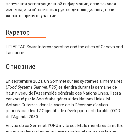
получения регистрационной информации, если таковая
имеется, или обратитесь к руководителю диалога, если
желаете принять участие.
Куратор
HELVETAS Swiss Intercooperation and the cities of Geneva and
Lausanne
Описание
En septembre 2021, un Sommet sur les systèmes alimentaires
(
Food
Systems
Summit
,
FSS
) se tiendra
durant
la semaine de
haut niveau de l’Assemblée générale des Nations
U
nies. Il sera
convoqué par le Secrétaire général
des Nations Unies
, M.
António Guterres, dans le cadre de la Décennie d’action
pour
réaliser
les 17 Objectifs de développement durable (ODD)
de l’Agenda 2030.
En
vue
de ce
S
ommet, l’ONU invite ses
E
tats membres à
mettre
en œuvre
des dialogues
au niveau national
sur les systèmes