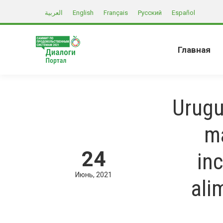
العربية
English
Français
Русский
Español
Главная
Urugu
má
24
inc
Июнь
2021
ali