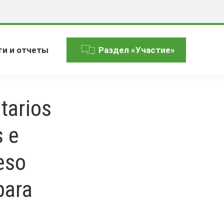
ги и отчеты
Раздел «Участие»
tarios
s e
ceso
para