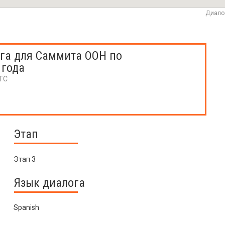
Диало
га для Саммита ООН по
 года
UTC
Этап
Этап 3
Язык диалога
Spanish