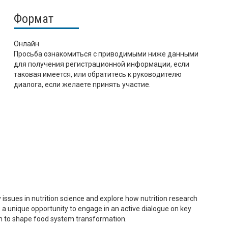
Формат
Онлайн
Просьба ознакомиться с приводимыми ниже данными
для получения регистрационной информации, если
таковая имеется, или обратитесь к руководителю
диалога, если желаете принять участие.
ssues in nutrition science and explore how nutrition research
 a unique opportunity to engage in an active dialogue on key
sion to shape food system transformation.