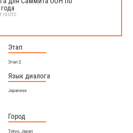
га для Саммита ООН по
 года
11:15 UTC
Этап
Этап 2
Язык диалога
Japanese
Город
Tokyo, Japan