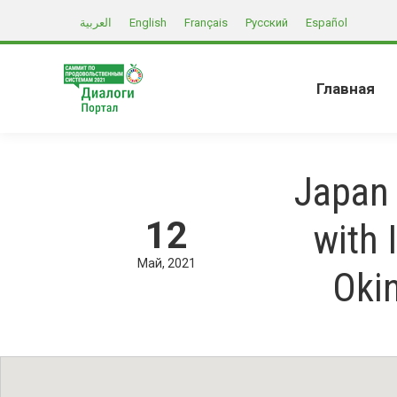
العربية
English
Français
Русский
Español
Главная
Japan 
12
with 
Май
2021
Oki