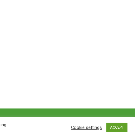
Privacy policy
&
Terms of Use
king
Cookie settings
ACCEPT