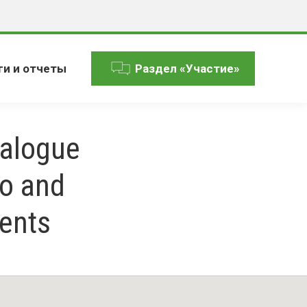
ги и отчеты
Раздел «Участие»
ialogue
to and
ents