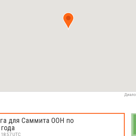
Диало
га для Саммита ООН по
 года
, 18:57 UTC