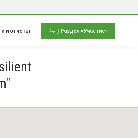
ги и отчеты
Раздел «Участие»
ilient
m"