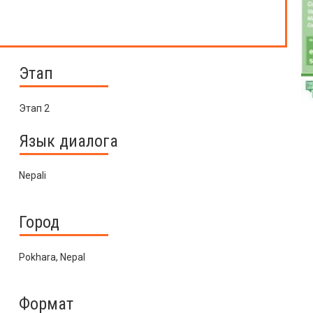
Этап
Этап 2
Язык диалога
Nepali
Город
Pokhara, Nepal
Формат