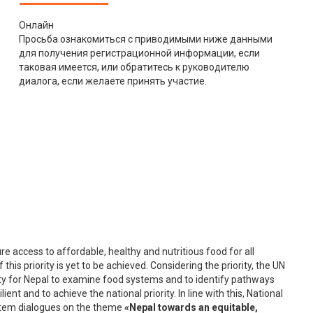
Онлайн
Просьба ознакомиться с приводимыми ниже данными
для получения регистрационной информации, если
таковая имеется, или обратитесь к руководителю
диалога, если желаете принять участие.
e access to affordable, healthy and nutritious food for all
of this priority is yet to be achieved. Considering the priority, the UN
y for Nepal to examine food systems and to identify pathways
ent and to achieve the national priority. In line with this, National
stem dialogues on the theme
«Nepal towards an equitable,