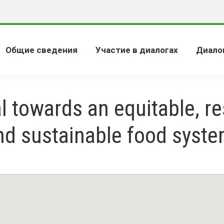
Общие сведения
Участие в диалогах
Диало
l towards an equitable, res
nd sustainable food syste