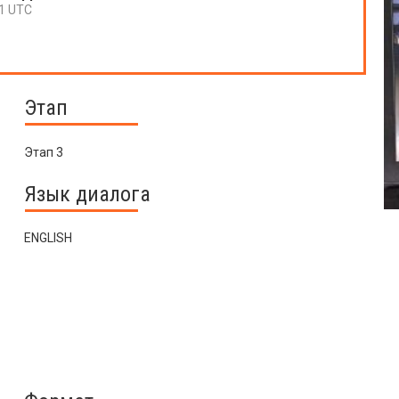
31 UTC
Этап
Этап 3
Язык диалога
ENGLISH