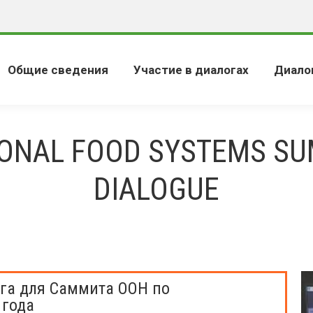
Общие сведения
Участие в диалогах
Диало
IONAL FOOD SYSTEMS SU
DIALOGUE
га для Саммита ООН по
 года