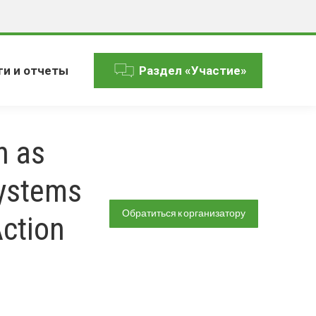
ги и отчеты
Раздел «Участие»
h as
Systems
Обратиться к организатору
ction