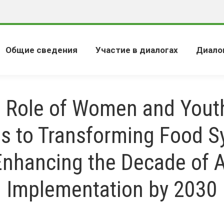
Общие сведения
Участие в диалогах
Диало
 Role of Women and Yout
s to Transforming Food 
Enhancing the Decade of A
Implementation by 2030