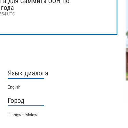
га для Саммита ООН по
 года
7:54 UTC
Язык диалога
English
Город
Lilongwe, Malawi