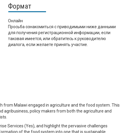
Формат
Онлайн
Просьба ознакомиться с приводимыми ниже данными
для получения регистрационной информации, если
таковая имеется, или обратитесь к руководителю
диалога, если желаете принять участие.
h from Malawi engaged in agriculture and the food system. This
agribusiness, policy makers from both the agriculture and
sts.
rise Services (Yes), and highlight the pervasive challenges
ormation of the food system into one that is sustainable.