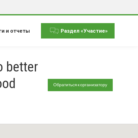
ги и отчеты
Раздел «Участие»
 better
ood
Обратиться к организатору