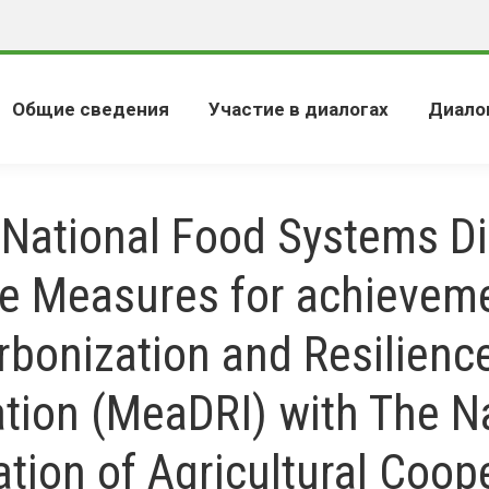
Общие сведения
Участие в диалогах
Диало
National Food Systems D
he Measures for achieveme
bonization and Resilienc
tion (MeaDRI) with The N
tion of Agricultural Coop