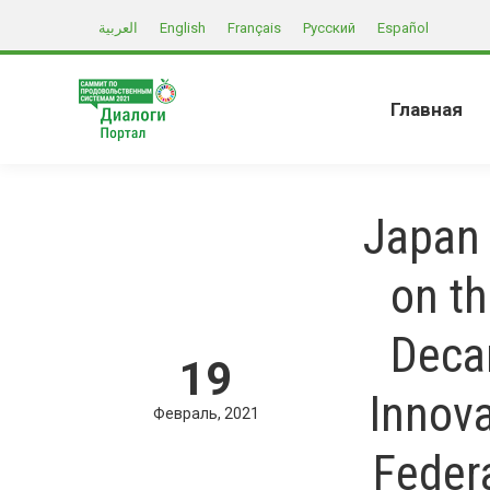
العربية
English
Français
Русский
Español
Главная
Japan 
on t
Decar
19
Innova
Февраль
2021
Federa