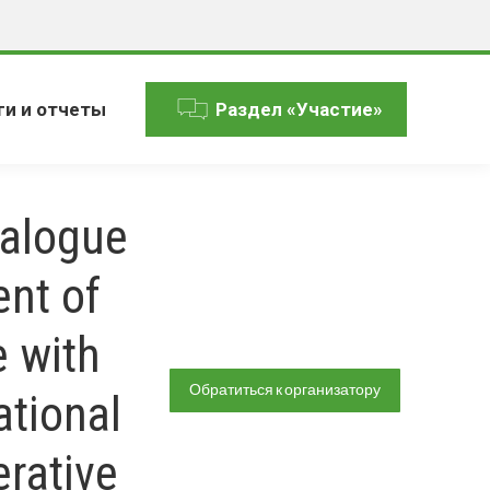
ги и отчеты
Раздел «Участие»
ialogue
nt of
e with
Обратиться к организатору
ational
erative