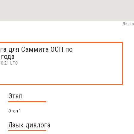
Диало
га для Саммита ООН по
 года
10:21 UTC
Этап
Этап 1
Язык диалога