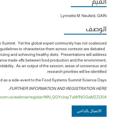
القيّم
Lynnette M. Neufeld, GAIN
الوصف
ems Summit. Yet the global expert community has not coalesced
 guidelines to characterize them across contexts are debated.
rizing and achieving healthy diets. Presentations will address
alance trade-offs between food production and the environment,
fordability. As an output of the session, areas of consensus and
research priorities will be identified.
ed as a side-event to the Food Systems Summit Science Days.
FURTHER INFORMATION AND REGISTRATION HERE:
b.zoom.us/webinar/register/WN_QQYrJrayTaW1NOGaMZZQ5A
الاتصال بالداعي