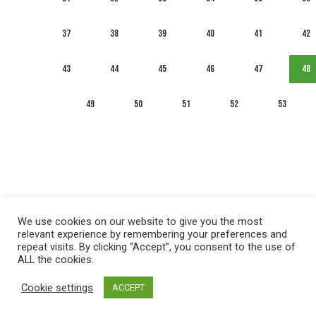
37
38
39
40
41
42
43
44
45
46
47
48
49
50
51
52
53
We use cookies on our website to give you the most
relevant experience by remembering your preferences and
repeat visits. By clicking “Accept”, you consent to the use of
ALL the cookies.
العربية
English
Français
Русский
Español
Cookie settings
ACCEPT
Privacy policy
&
Terms of Use