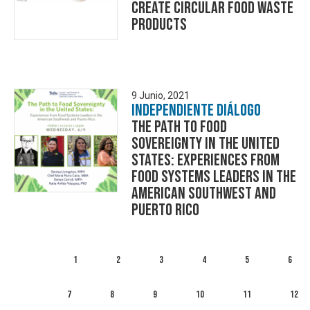
create circular food waste
products
9 Junio, 2021
Independiente Diálogo
The Path to Food
Sovereignty in the United
States: Experiences from
Food Systems Leaders in the
American Southwest and
Puerto Rico
1
2
3
4
5
6
7
8
9
10
11
12