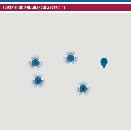
Concertations mondiales pour le Sommet: 11
4
4
2
4