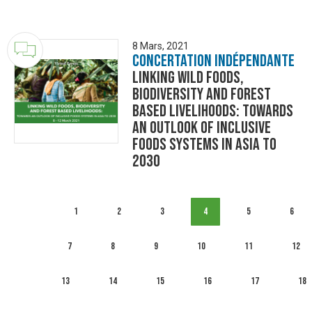
8 Mars, 2021
Concertation Indépendante
Linking Wild Foods,
Biodiversity and Forest
based Livelihoods: Towards
an Outlook of Inclusive
Foods Systems in Asia to
2030
1
2
3
4
5
6
7
8
9
10
11
12
13
14
15
16
17
18