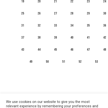
19
20
21
22
23
24
25
26
27
28
29
30
31
32
33
34
35
36
37
38
39
40
41
42
43
44
45
46
47
48
49
50
51
52
53
We use cookies on our website to give you the most
relevant experience by remembering your preferences and