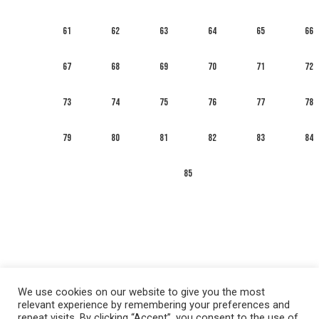
61
62
63
64
65
66
67
68
69
70
71
72
73
74
75
76
77
78
79
80
81
82
83
84
85
We use cookies on our website to give you the most
relevant experience by remembering your preferences and
repeat visits. By clicking “Accept”, you consent to the use of