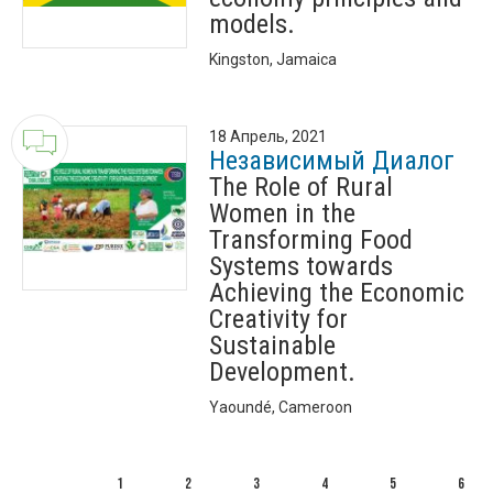
models.
Kingston, Jamaica
18 Апрель, 2021
Независимый Диалог
The Role of Rural
Women in the
Transforming Food
Systems towards
Achieving the Economic
Creativity for
Sustainable
Development.
Yaoundé, Cameroon
1
2
3
4
5
6