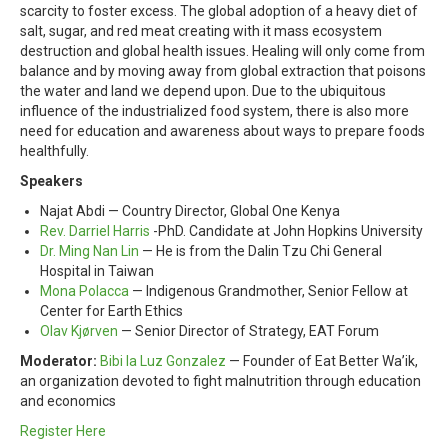
scarcity to foster excess. The global adoption of a heavy diet of
salt, sugar, and red meat creating with it mass ecosystem
destruction and global health issues. Healing will only come from
balance and by moving away from global extraction that poisons
the water and land we depend upon. Due to the ubiquitous
influence of the industrialized food system, there is also more
need for education and awareness about ways to prepare foods
healthfully.
Speakers
Najat Abdi — Country Director, Global One Kenya
Rev. Darriel Harris
-PhD. Candidate at John Hopkins University
Dr. Ming Nan Lin
— He is from the Dalin Tzu Chi General
Hospital in Taiwan
Mona Polacca
—
Indigenous Grandmother, Senior Fellow at
Center for Earth Ethics
Olav Kjørven
—
Senior Director of Strategy, EAT Forum
Moderator:
Bibi la Luz Gonzalez
— Founder of
Eat Better Wa’ik,
an organization devoted to fight malnutrition through education
and economics
Register Here