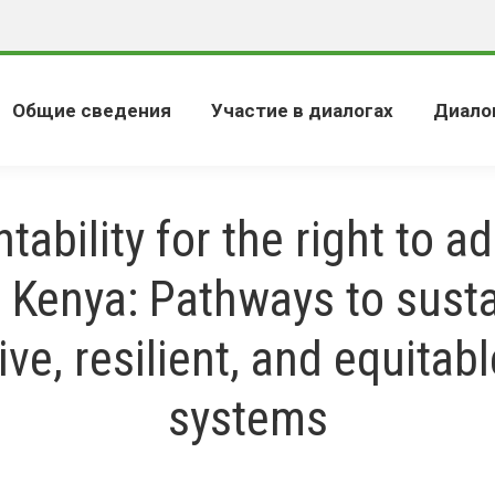
Общие сведения
Участие в диалогах
Диало
tability for the right to a
n Kenya: Pathways to susta
ive, resilient, and equitab
systems