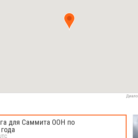
Диало
га для Саммита ООН по
 года
 UTC