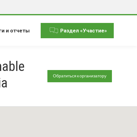
ги и отчеты
Раздел «Участие»
nable
Обратиться к организатору
ia