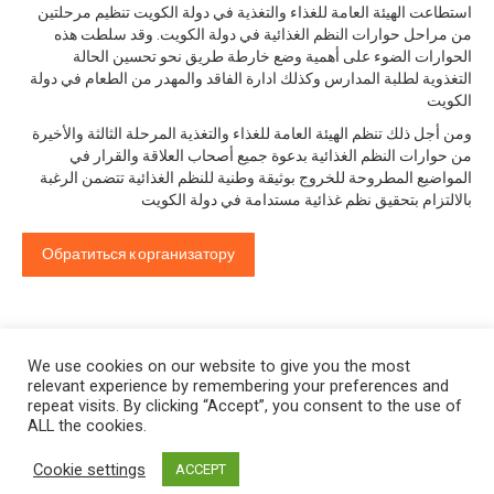
استطاعت الهيئة العامة للغذاء والتغذية في دولة الكويت تنظيم مرحلتين
من مراحل حوارات النظم الغذائية في دولة الكويت. وقد سلطت هذه
الحوارات الضوء على أهمية وضع خارطة طريق نحو تحسين الحالة
التغذوية لطلبة المدارس وكذلك ادارة الفاقد والمهدر من الطعام في دولة
الكويت
ومن أجل ذلك تنظم الهيئة العامة للغذاء والتغذية المرحلة الثالثة والأخيرة
من حوارات النظم الغذائية بدعوة جميع أصحاب العلاقة والقرار في
المواضيع المطروحة للخروج بوثيقة وطنية للنظم الغذائية تتضمن الرغبة
بالالتزام بتحقيق نظم غذائية مستدامة في دولة الكويت
Обратиться к организатору
We use cookies on our website to give you the most
relevant experience by remembering your preferences and
repeat visits. By clicking “Accept”, you consent to the use of
ALL the cookies.
Cookie settings
ACCEPT
Privacy policy
&
Terms of Use