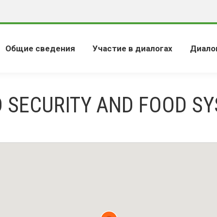
Общие сведения
Участие в диалогах
Диало
 SECURITY AND FOOD S