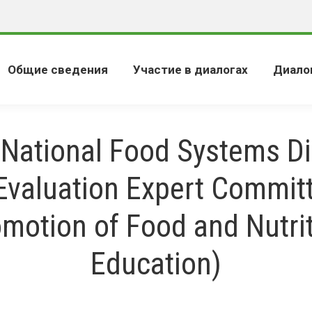
Общие сведения
Участие в диалогах
Диало
National Food Systems D
Evaluation Expert Commit
motion of Food and Nutri
Education)