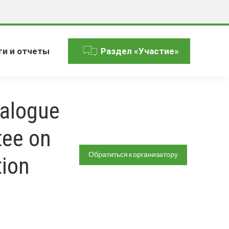
ги и отчеты
Раздел «Участие»
ialogue
tee on
Обратиться к организатору
tion