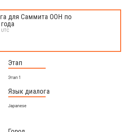
га для Саммита ООН по
 года
6 UTC
Этап
Этап 1
Язык диалога
Japanese
Город