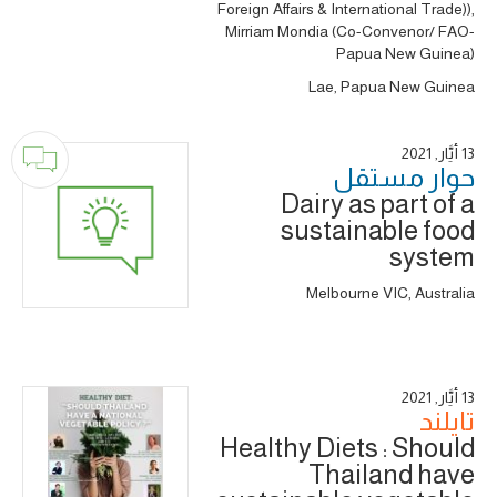
Foreign Affairs & International Trade)),
Mirriam Mondia (Co-Convenor/ FAO-
Papua New Guinea)
Lae, Papua New Guinea
13 أَيَّار, 2021
حوار ‎مستقل
Dairy as part of a
sustainable food
system
Melbourne VIC, Australia
13 أَيَّار, 2021
تايلند
Healthy Diets : Should
Thailand have