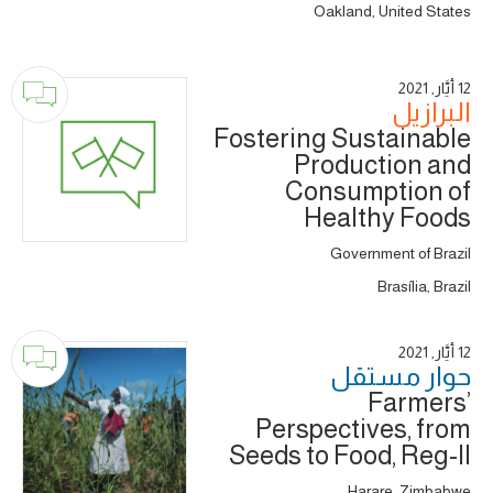
Oakland, United States
12 أَيَّار, 2021
البرازيل
Fostering Sustainable
Production and
Consumption of
Healthy Foods
Government of Brazil
Brasília, Brazil
12 أَيَّار, 2021
حوار ‎مستقل
Farmers’
Perspectives, from
Seeds to Food, Reg-II
Harare, Zimbabwe