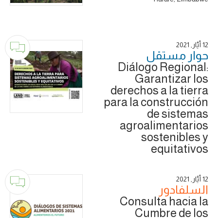
12 أَيَّار, 2021
حوار ‎مستقل
Diálogo Regional:
Garantizar los
derechos a la tierra
para la construcción
de sistemas
agroalimentarios
sostenibles y
equitativos
12 أَيَّار, 2021
السلفادور
Consulta hacia la
Cumbre de los