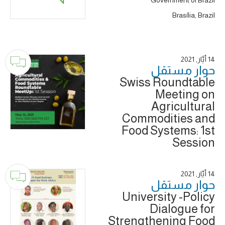
Government of Brazil
Brasília, Brazil
14 أَيَّار, 2021
حوار ‎مستقل
Swiss Roundtable
Meeting on
Agricultural
Commodities and
Food Systems: 1st
Session
14 أَيَّار, 2021
حوار ‎مستقل
University -Policy
Dialogue for
Strengthening Food