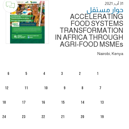
31 آب, 2021
حوار ‎مستقل
ACCELERATING
FOOD SYSTEMS
TRANSFORMATION
IN AFRICA THROUGH
AGRI-FOOD MSMEs
Nairobi, Kenya
6
5
4
3
2
1
12
11
10
9
8
7
18
17
16
15
14
13
24
23
22
21
20
19