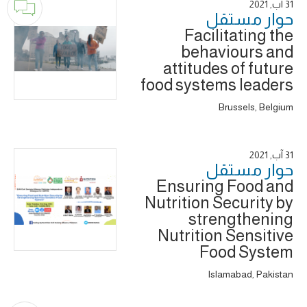
31 آب, 2021
حوار ‎مستقل
Facilitating the
behaviours and
attitudes of future
food systems leaders
Brussels, Belgium
31 آب, 2021
حوار ‎مستقل
Ensuring Food and
Nutrition Security by
strengthening
Nutrition Sensitive
Food System
Islamabad, Pakistan