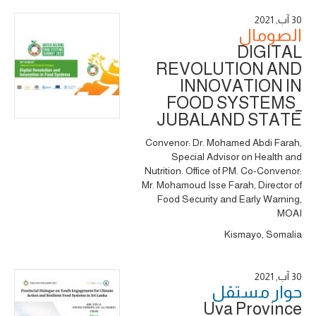
30 آب, 2021
الصومال
DIGITAL
REVOLUTION AND
INNOVATION IN
FOOD SYSTEMS_
JUBALAND STATE
Convenor: Dr. Mohamed Abdi Farah,
Special Advisor on Health and
Nutrition. Office of PM. Co-Convenor:
Mr. Mohamoud Isse Farah, Director of
Food Security and Early Warning,
MOAI
Kismayo, Somalia
30 آب, 2021
حوار ‎مستقل
Uva Province