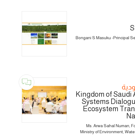
S
Bongani S Masuku -Principal Secr
ودية
Kingdom of Saudi 
Systems Dialogu
Ecosystem Transi
Na
Ms. Arwa Sahal Numan, Foo
Ministry of Environment, Wate