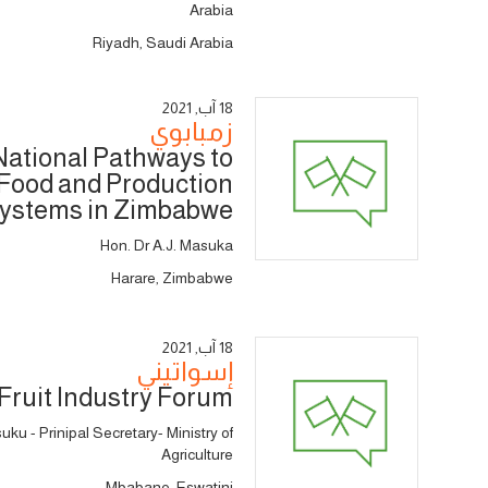
Arabia
Riyadh, Saudi Arabia
18 آب, 2021
زمبابوي
National Pathways to
Food and Production
ystems in Zimbabwe
Hon. Dr A.J. Masuka
Harare, Zimbabwe
18 آب, 2021
إسواتيني
Fruit Industry Forum
u - Prinipal Secretary- Ministry of
Agriculture
Mbabane, Eswatini