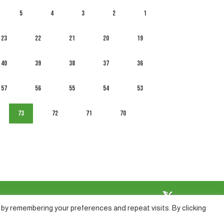
5
4
3
2
1
23
22
21
20
19
40
39
38
37
36
57
56
55
54
53
73
72
71
70
by remembering your preferences and repeat visits. By clicking