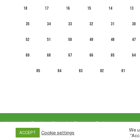
18
17
16
15
14
13
35
34
33
32
31
30
52
51
50
49
48
47
69
68
67
66
65
64
85
84
83
82
81
العربية
English
Français
Русский
Español
We us
Cookie settings
ACCEPT
Privacy policy
&
Terms of Use
“Acc