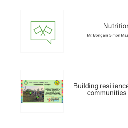
Nutritio
Mr. Bongani Simon Masuk
Building resilienc
communities t