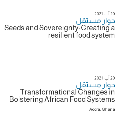
20 آب, 2021
حوار ‎مستقل
Seeds and Sovereignty: Creating a
resilient food system
20 آب, 2021
حوار ‎مستقل
Transformational Changes in
Bolstering African Food Systems
Accra, Ghana