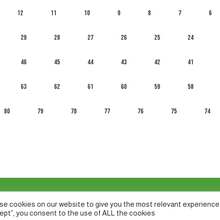
12
11
10
9
8
7
6
29
28
27
26
25
24
46
45
44
43
42
41
63
62
61
60
59
58
80
79
78
77
76
75
74
e cookies on our website to give you the most relevant experience 
ept”, you consent to the use of ALL the cookies.