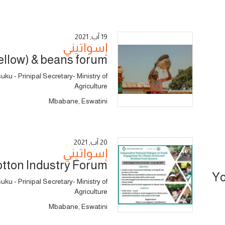
19 آب, 2021
إسواتيني
ellow) & beans forum
u - Prinipal Secretary- Ministry of
Agriculture
Mbabane, Eswatini
20 آب, 2021
إسواتيني
tton Industry Forum
Yo
u - Prinipal Secretary- Ministry of
Agriculture
Mbabane, Eswatini