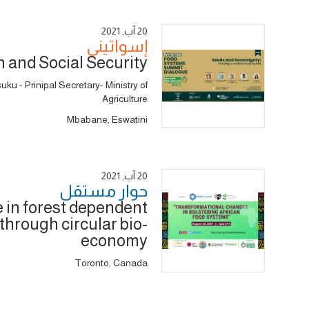
20 آب, 2021
إسواتيني
n and Social Security
u - Prinipal Secretary- Ministry of
Agriculture
Mbabane, Eswatini
20 آب, 2021
حوار ‎مستقل
e in forest dependent
hrough circular bio-
economy
Toronto, Canada