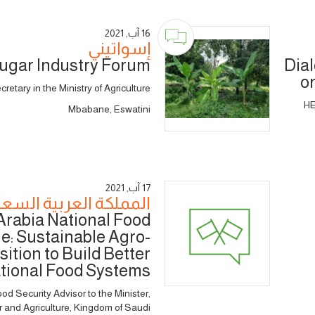
16 آب, 2021
إسواتيني
ugar Industry Forum
Dial
o
etary in the Ministry of Agriculture
HE
Mbabane, Eswatini
17 آب, 2021
المملكة العربية السع
Arabia National Food
e: Sustainable Agro-
tion to Build Better
tional Food Systems
d Security Advisor to the Minister,
r and Agriculture, Kingdom of Saudi